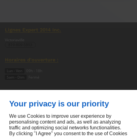
Lignes Expert 2014 Inc.
Victoriaville
819-809-5893
Horaires d'ouverture :
Lun - Ven
09h - 18h
Sam - Dim
Fermé
À propos
Your privacy is our priority
Accueil
Nous contacter
Politique de Confidentialité
We use Cookies to improve user experience by
Plan du site
personalising content and ads, as well as analyzing
traffic and optimizing social networks functionalities.
Suivez nous :
By clicking "I Agree" you consent to the use of Cookies